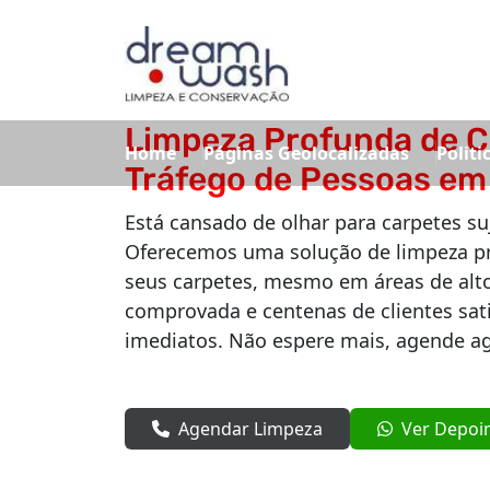
Limpeza Profunda de C
Home
Páginas Geolocalizadas
Politi
Tráfego de Pessoas em
Está cansado de olhar para carpetes s
Oferecemos uma solução de limpeza pr
seus carpetes, mesmo em áreas de alto
comprovada e centenas de clientes sati
imediatos. Não espere mais, agende ag
Agendar Limpeza
Ver Depoi