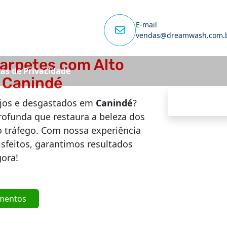
E-mail
vendas@dreamwash.com.
arpetes com Alto
cas de Privacidade
 Canindé
ujos e desgastados em
Canindé
?
ofunda que restaura a beleza dos
 tráfego. Com nossa experiência
sfeitos, garantimos resultados
ora!
mentos