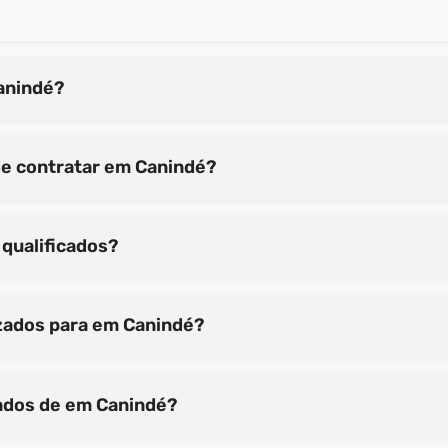
processo de em Canindé?
Quais são os principais benefícios de contratar em Canindé?
nindé são qualificados?
Que tipo de equipamentos são utilizados para em Canindé?
Como posso ter certeza dos resultados de em Canindé?