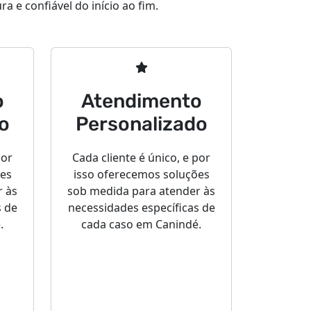
a e confiável do início ao fim.
o
Atendimento
o
Personalizado
por
Cada cliente é único, e por
ões
isso oferecemos soluções
r às
sob medida para atender às
s de
necessidades específicas de
.
cada caso em Canindé.