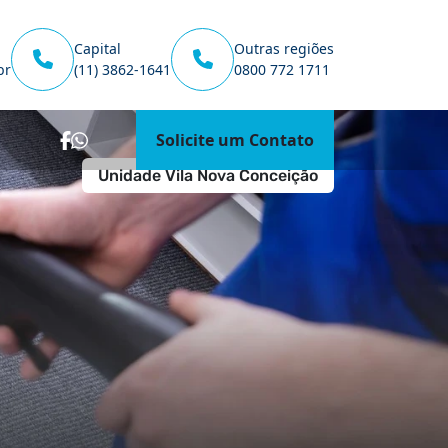
Capital
Outras regiões
br
(11) 3862-1641
0800 772 1711
Solicite um Contato
Unidade Vila Nova Conceição