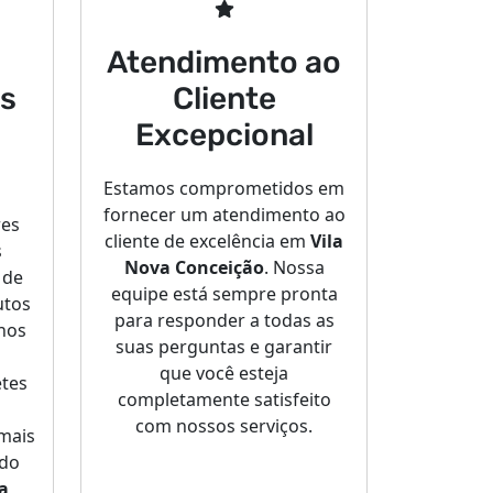
Atendimento ao
s
Cliente
Excepcional
Estamos comprometidos em
fornecer um atendimento ao
res
cliente de excelência em
Vila
s
Nova Conceição
. Nossa
 de
equipe está sempre pronta
utos
para responder a todas as
 nos
suas perguntas e garantir
que você esteja
tes
completamente satisfeito
com nossos serviços.
 mais
 do
a