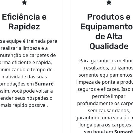
Eficiência e
Produtos e
Rapidez
Equipamento
de Alta
sa equipe é treinada para
Qualidade
realizar a limpeza e a
nutenção de carpetes de
Para garantir os melho
orma eficiente e rápida,
resultados, utilizamo
inimizando o tempo de
somente equipamentos
inatividade das suas
limpeza de ponta e prod
omodações em
Sumaré
.
seguros e eficazes. Isso
ssim, você pode voltar a
permite limpar
tender seus hóspedes o
profundamente os carpe
mais rápido possível.
sem causar danos,
garantindo uma vida útil
longa para os carpetes
seu hotel em
Sumaré