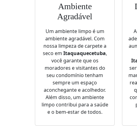
Ambiente
Agradável
Um ambiente limpo é um
A
ambiente agradável. Com
ade
nossa limpeza de carpete a
aum
seco em
Itaquaquecetuba
,
você garante que os
It
moradores e visitantes do
ser
seu condomínio tenham
man
sempre um espaço
rea
aconchegante e acolhedor.
q
Além disso, um ambiente
com
limpo contribui para a saúde
e o bem-estar de todos.