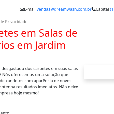
E-mail
vendas@dreamwash.com.br
Capital
(1
 de Privacidade
tes em Salas de
rios em Jardim
o desgastado dos carpetes em suas salas
? Nós oferecemos uma solução que
, deixando-os com aparência de novos.
obtenha resultados imediatos. Não deixe
mpresa hoje mesmo!
ento