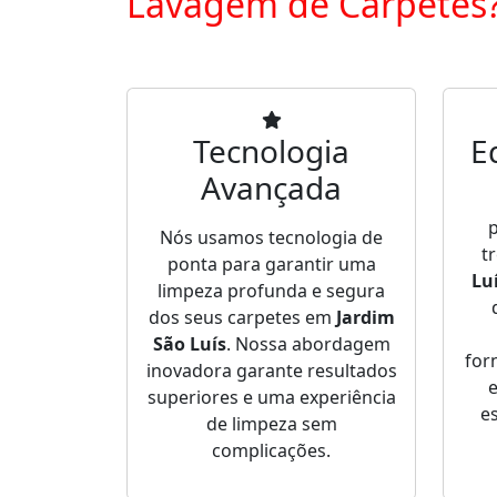
Lavagem de Carpetes
Tecnologia
E
Avançada
p
Nós usamos tecnologia de
t
ponta para garantir uma
Lu
limpeza profunda e segura
dos seus carpetes em
Jardim
São Luís
. Nossa abordagem
for
inovadora garante resultados
e
superiores e uma experiência
e
de limpeza sem
complicações.