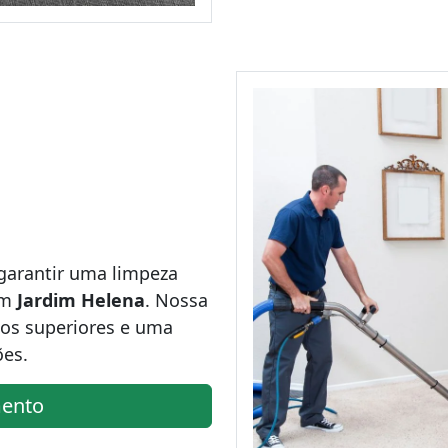
garantir uma limpeza
em
Jardim Helena
. Nossa
os superiores e uma
ões.
ento