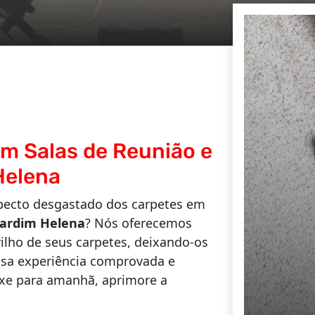
m Salas de Reunião e
Helena
specto desgastado dos carpetes em
Jardim Helena
? Nós oferecemos
ilho de seus carpetes, deixando-os
ssa experiência comprovada e
ixe para amanhã, aprimore a