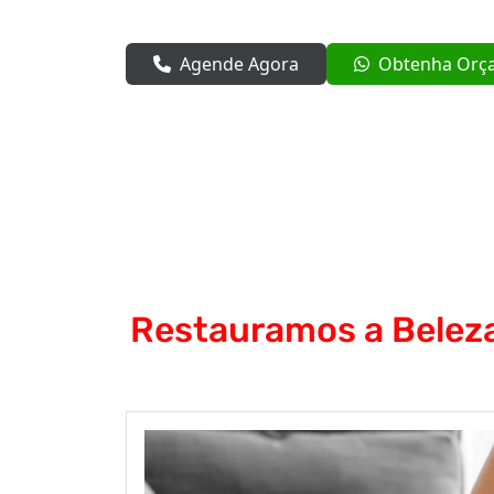
Agende Agora
Obtenha Orç
Restauramos a Beleza